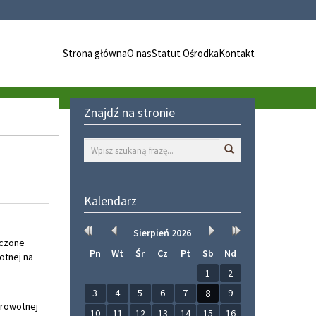
Strona główna
O nas
Statut Ośrodka
Kontakt
Znajdź na stronie
Wyszukaj
Kalendarz
Rok
Miesiąc
Miesiąc
Rok
Sierpień
2026
eczone
wcześniej
wcześniej
później
później
Pn
Wt
Śr
Cz
Pt
Sb
Nd
otnej na
1
2
3
4
5
6
7
8
9
drowotnej
10
11
12
13
14
15
16