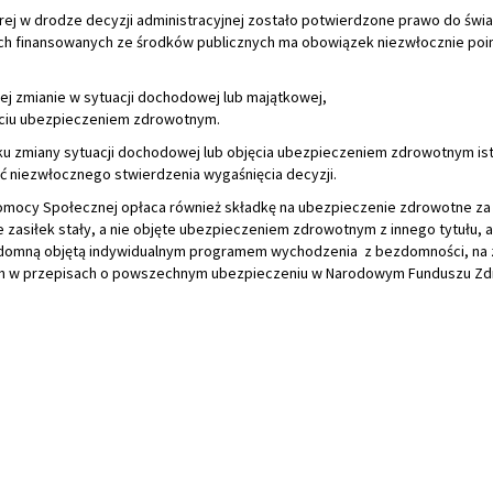
rej w drodze decyzji administracyjnej zostało potwierdzone prawo do świ
h finansowanych ze środków publicznych ma obowiązek niezwłocznie po
ej zmianie w sytuacji dochodowej lub majątkowej,
ciu ubezpieczeniem zdrowotnym.
u zmiany sytuacji dochodowej lub objęcia ubezpieczeniem zdrowotnym ist
ć niezwłocznego stwierdzenia wygaśnięcia decyzji.
mocy Społecznej opłaca również składkę na ubezpieczenie zdrowotne za
 zasiłek stały, a nie objęte ubezpieczeniem zdrowotnym z innego tytułu, a
omną objętą indywidualnym programem wychodzenia z bezdomności, na
h w przepisach o powszechnym ubezpieczeniu w Narodowym Funduszu Zd