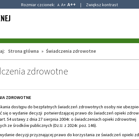
A++
Rozmiar czcionek:
A+
|
Zwiększ kontrast
A
aj:
Strona główna
»
Świadczenia zdrowotne
czenia zdrowotne
NIA ZDROWOTNE
skania dostępu do bezpłatnych świadczeń zdrowotnych osoby nie ubezpi
ć się o wydanie decyzji potwierdzającej prawo do świadczeń opieki zdrow
rt. 54 ustawy z dnia 27 sierpnia 2004r. o świadczeniach opieki zdrowotnej
ch ze środków publicznych (Dz.U. z 2024r. poz. 146).
wydanie decyzji przyznającej prawo do korzystania ze świadczeń opieki z