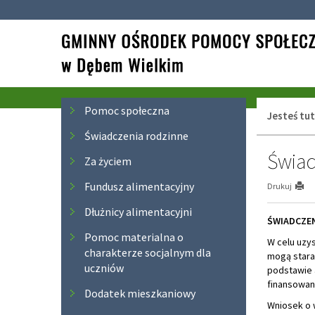
Przejdź
Przejdź
do
do
głównej
wyszukiwarki
treści
Menu
Pomoc społeczna
Jesteś tut
Świadczenia rodzinne
Świad
Za życiem
Fundusz alimentacyjny
Drukuj
Dłużnicy alimentacyjni
ŚWIADCZE
Pomoc materialna o
W celu uzy
charakterze socjalnym dla
mogą stara
uczniów
podstawie a
finansowany
Dodatek mieszkaniowy
Wniosek o 