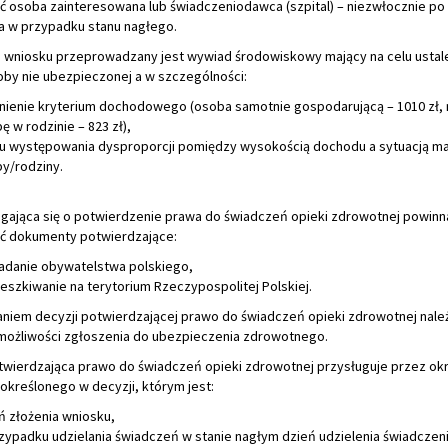
ć osoba zainteresowana lub świadczeniodawca (szpital) – niezwłocznie po 
a w przypadku stanu nagłego.
u wniosku przeprowadzany jest wywiad środowiskowy mający na celu ustal
oby nie ubezpieczonej a w szczególności:
nienie kryterium dochodowego (osoba samotnie gospodarującą – 1010 zł, 
ę w rodzinie – 823 zł),
u występowania dysproporcji pomiędzy wysokością dochodu a sytuacją m
y/rodziny.
gająca się o potwierdzenie prawa do świadczeń opieki zdrowotnej powinn
ć dokumenty potwierdzające:
adanie obywatelstwa polskiego,
eszkiwanie na terytorium Rzeczypospolitej Polskiej.
niem decyzji potwierdzającej prawo do świadczeń opieki zdrowotnej nale
możliwości zgłoszenia do ubezpieczenia zdrowotnego.
twierdzająca prawo do świadczeń opieki zdrowotnej przysługuje przez ok
 określonego w decyzji, którym jest:
ń złożenia wniosku,
zypadku udzielania świadczeń w stanie nagłym dzień udzielenia świadczeni