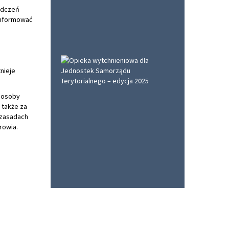
adczeń
informować
nieje
 osoby
 także za
 zasadach
rowia.