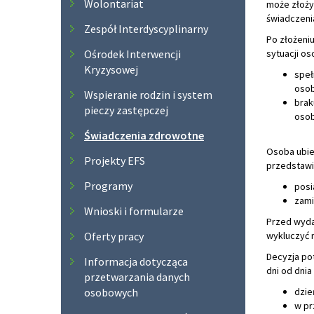
Wolontariat
może złoży
świadczeni
Zespół Interdyscyplinarny
Po złożeni
Ośrodek Interwencji
sytuacji os
Kryzysowej
speł
osob
Wspieranie rodzin i system
brak
pieczy zastępczej
osob
Świadczenia zdrowotne
Osoba ubie
Projekty EFS
przedstawi
Programy
posi
zami
Wnioski i formularze
Przed wyda
Oferty pracy
wykluczyć 
Decyzja po
Informacja dotycząca
dni od dnia
przetwarzania danych
osobowych
dzie
w pr