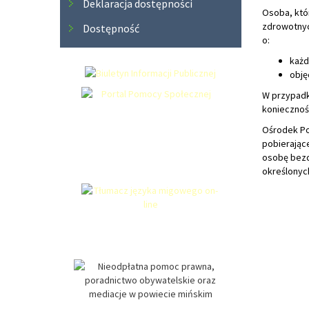
Deklaracja dostępności
Osoba, któ
zdrowotnyc
Dostępność
o:
każd
obję
W przypadk
koniecznoś
Ośrodek Po
pobierające
osobę bezd
określonyc