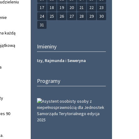
udzieleniu
17
18
19
20
21
22
23
24
25
26
27
28
29
30
enie
31
na każdą
ajątkową
Imieniny
Izy
,
Rajmunda
i
Seweryna
a
Programy
ży
res 90
a.