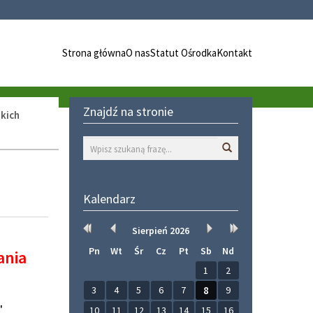
Strona główna
O nas
Statut Ośrodka
Kontakt
Znajdź na stronie
kich
Wyszukaj
Kalendarz
Rok
Miesiąc
Miesiąc
Rok
Sierpień
2026
wcześniej
wcześniej
później
później
Pn
Wt
Śr
Cz
Pt
Sb
Nd
ania
1
2
3
4
5
6
7
8
9
"
10
11
12
13
14
15
16