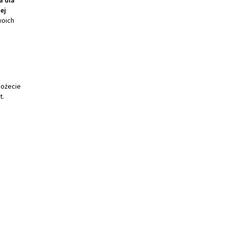
a dla
ej
woich
możecie
t.