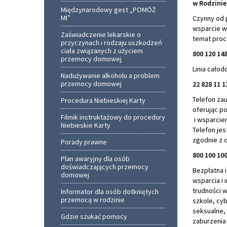
w Rodzinie
Międzynarodowy gest „POMÓŻ
MI”
Czynny od p
wsparcie w 
Zaświadczenie lekarskie o
temat proce
przyczynach i rodzaju uszkodzeń
ciała związanych z użyciem
800 120 14
przemocy domowej
Linia całod
Nadużywanie alkoholu a problem
przemocy domowej
22 828 11 
Telefon zau
Procedura Niebieskiej Karty
oferując p
Filmik instruktażowy do procedury
i wsparcie
Niebieskie Karty
Telefon jes
zgodnie z 
Porady prawne
800 100 10
Plan awaryjny dla osób
doświadczających przemocy
Bezpłatna i
domowej
wsparcia i 
trudności 
Informator dla osób dotkniętych
przemocą w rodzinie
szkole, cy
seksualne,
Gdzie szukać pomocy
zaburzenia 