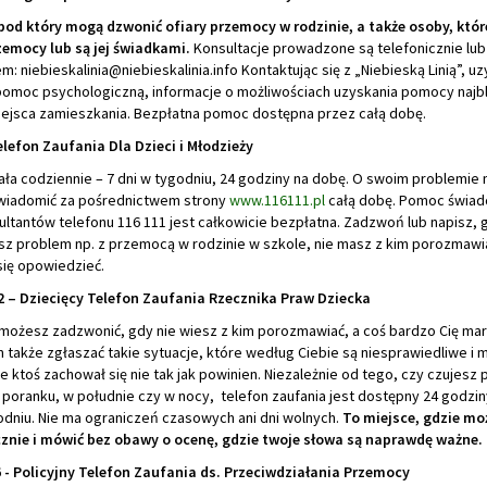
pod który mogą dzwonić ofiary przemocy w rodzinie, a także osoby, któr
rzemocy lub są jej świadkami.
Konsultacje prowadzone są telefonicznie lu
: niebieskalinia@niebieskalinia.info Kontaktując się z „Niebieską Linią”, u
pomoc psychologiczną, informacje o możliwościach uzyskania pomocy najbl
ejsca zamieszkania. Bezpłatna pomoc dostępna przez całą dobę.
elefon Zaufania Dla Dzieci i Młodzieży
ała codziennie – 7 dni w tygodniu, 24 godziny na dobę. O swoim problemie
wiadomić za pośrednictwem strony
www.116111.pl
całą dobę. Pomoc świad
ltantów telefonu 116 111 jest całkowicie bezpłatna. Zadzwoń lub napisz, 
sz problem np. z przemocą w rodzinie w szkole, nie masz z kim porozmawi
się opowiedzieć.
12 – Dziecięcy Telefon Zaufania Rzecznika Praw Dziecka
 możesz zadzwonić, gdy nie wiesz z kim porozmawiać, a coś bardzo Cię mar
także zgłaszać takie sytuacje, które według Ciebie są niesprawiedliwe i 
e ktoś zachował się nie tak jak powinien. Niezależnie od tego, czy czujesz
poranku, w południe czy w nocy, telefon zaufania jest dostępny 24 godzin
odniu. Nie ma ograniczeń czasowych ani dni wolnych.
To miejsce, gdzie mo
cznie i mówić bez obawy o ocenę, gdzie twoje słowa są naprawdę ważne.
6 - Policyjny Telefon Zaufania ds. Przeciwdziałania Przemocy