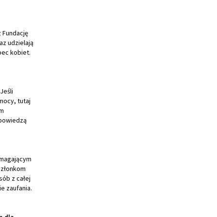
z Fundację
az udzielają
ec kobiet.
 Jeśli
mocy, tutaj
um
dpowiedzą
 zmagającym
 członkom
sób z całej
e zaufania.