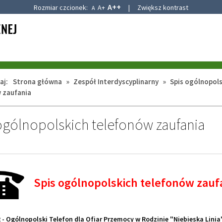
A++
Rozmiar czcionek:
A+
|
Zwiększ kontrast
A
aj:
Strona główna
»
Zespół Interdyscyplinarny
»
Spis ogólnopols
 zaufania
ogólnopolskich telefonów zaufania
Spis ogólnopolskich telefonów zauf
2 - Ogólnopolski Telefon dla Ofiar Przemocy w Rodzinie "Niebieska Linia