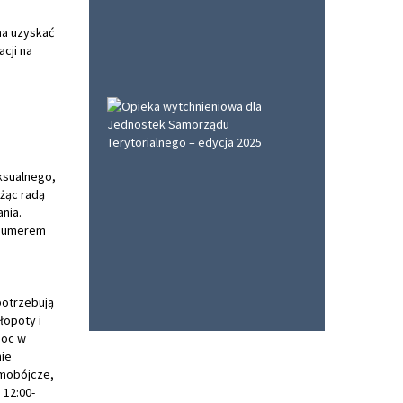
na uzyskać
acji na
eksualnego,
żąc radą
nia.
z numerem
potrzebują
łopoty i
moc w
ie
amobójcze,
 12:00-