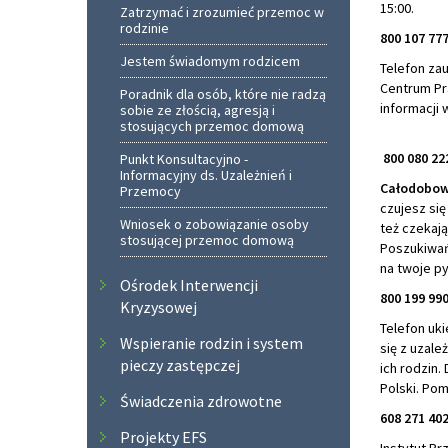
15:00.
Zatrzymać i zrozumieć przemoc w
rodzinie
800 107 77
Jestem świadomym rodzicem
Telefon za
Centrum Pra
Poradnik dla osób, które nie radzą
informacji
sobie ze złością, agresją i
stosujących przemoc domową
800 080 22
Punkt Konsultacyjno -
Informacyjny ds. Uzależnień i
Całodobowa
Przemocy
czujesz się
Wniosek o zobowiązanie osoby
też czekają
stosującej przemoc domową
Poszukiwań
na twoje py
Ośrodek Interwencji
800 199 99
Kryzysowej
Telefon uk
Wspieranie rodzin i system
się z uzale
pieczy zastępczej
ich rodzin.
Polski. Pom
Świadczenia zdrowotne
608 271 40
Projekty EFS