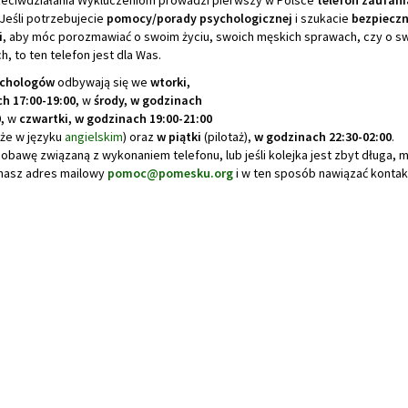
rzeciwdziałania Wykluczeniom prowadzi pierwszy w Polsce
telefon zaufani
 Jeśli potrzebujecie
pomocy/porady psychologicznej
i szukacie
bezpieczn
i
, aby móc porozmawiać o swoim życiu, swoich męskich sprawach, czy o s
h, to ten telefon jest dla Was.
ychologów
odbywają się we
wtorki,
h 17:00-19:00,
w
środy, w godzinach
0,
w
czwartki, w godzinach 19:00-21:00
że w języku
angielskim
) oraz
w piątki
(pilotaż),
w godzinach 22:30-02:00
.
 obawę związaną z wykonaniem telefonu, lub jeśli kolejka jest zbyt długa, 
 nasz adres mailowy
pomoc@pomesku.org
i w ten sposób nawiązać kontak