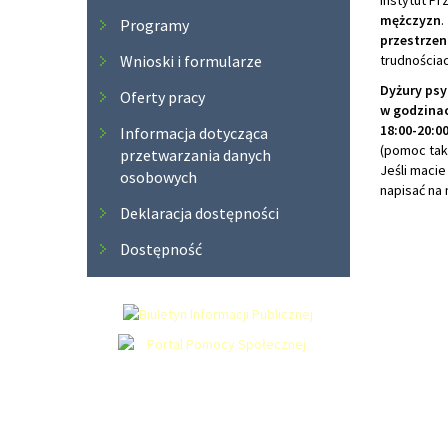
Instytut P
mężczyzn
.
Programy
przestrzen
Wnioski i formularze
trudnościac
Dyżury ps
Oferty pracy
w godzinac
18:00-20:0
Informacja dotycząca
(pomoc tak
przetwarzania danych
Jeśli macie
osobowych
napisać na
Deklaracja dostępności
Dostępność