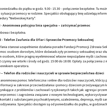
oniedziałku do piątku w godz. 9.30 - 15.30 - połączenie bezpłatne. Tu moż
sytuacji przemocy w rodzinie. Specjaliści obsługujący linię udzielają inform
dury "Niebieskiej Karty".
8
-
Anonimowa policyjna linia specjalna – zatrzymać przemoc
obowa i bezpłatna.
12 - Telefon Zaufania dla Ofiar i Sprawców Przemocy Seksualnej
fania stanowi uzupełnienie działania poradni Fundacji Promocji Zdrowia S
omoc osobom dorosłym, które doświadczyły przemocy seksualnej oraz słu
m osobom, które pragną wyeliminować własne niepożądane myśli i zachowa
t czynny we wtorki i środy od godz. 15:00 do 18:00. Opłaty za połączenia 
cennikiem operatora.
0 – Telefon dla rodziców i nauczycieli w sprawie bezpieczeństwa dzieci
 anonimowa pomoc telefoniczna i online dla rodziców i nauczycieli, którzy 
informacji w zakresie przeciwdziałania i pomocy dzieciom przeżywającym k
wynikające z problemów i zachowań ryzykownych takich jak: agresja i prze
berprzemoc i zagrożenia związane z nowymi technologiami, wykorzystywan
 kontakt z substancjami psychoaktywnymi, uzależnienia, depresja, myśli s
odżywiania. Specjaliści dostępni są od poniedziałku do piątku, w godzinach