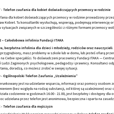
7 - Telefon zaufania dla kobiet doświadczających przemocy w rodzinie
ufania dla kobiet doświadczających przemocy w rodzinie prowadzony prze
w Kobiet. Tu konsultantki wysłuchują, wspierają, podejmują interwencję or
 w sytuacjach związanych w szczególności z różnymi formami przemocy wob
2 – Całodobowa infolinia Fundacji ITAKA
, bezpłatna infolinia dla dzieci i młodzieży, rodziców oraz nauczycieli
.
 przygnębiony, masz problemy w szkole lub w domu, lub jesteś ofiarą prze
 na Ciebie specjaliści. To doświadczeni pracownicy Fundacji ITAKA — Centr
 Ludzi Zaginionych: psychologowie, pedagodzy i prawnicy. Konsultanci o
tania, doradzą, co możesz zrobić w swojej sytuacji.
0 - Ogólnopolski Telefon Zaufania „Uzależnienia”
ierunkowany jest na udzielanie wsparcia, informacji oraz pomocy osobom
żnieniem (bez względu na rodzaj substancji, od której są uzależnione) oraz
 Działa codziennie w godzinach 16.00 - 21.00, jest bezpłatny i dostępny dla o
oc udzielana przez telefon jest anonimowa, bezpieczna i oparta na zasadzi
2 - Telefon zaufania dla mężczyzn