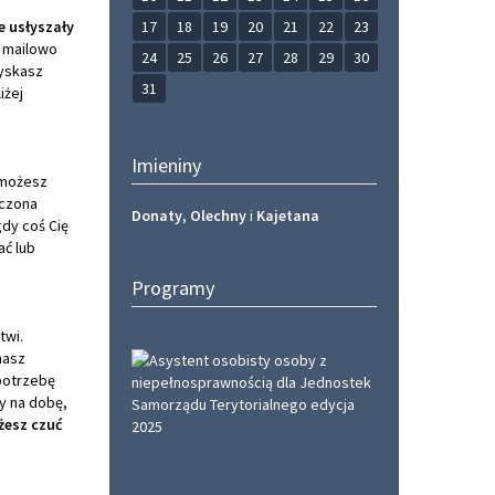
e usłyszały
17
18
19
20
21
22
23
b mailowo
24
25
26
27
28
29
30
zyskasz
31
iżej
Imieniny
 możesz
czona
Donaty
,
Olechny
i
Kajetana
gdy coś Cię
ać lub
Programy
twi.
masz
 potrzebę
y na dobę,
żesz czuć