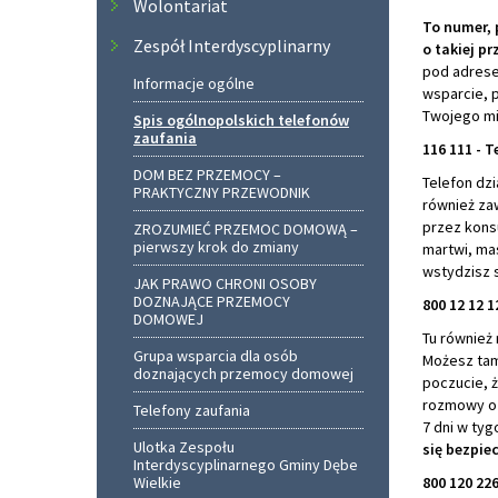
Wolontariat
To numer, 
Zespół Interdyscyplinarny
o takiej p
pod adresem
Informacje ogólne
wsparcie, 
Twojego mi
Spis ogólnopolskich telefonów
zaufania
116 111 - T
DOM BEZ PRZEMOCY –
Telefon dzi
PRAKTYCZNY PRZEWODNIK
również za
przez konsu
ZROZUMIEĆ PRZEMOC DOMOWĄ –
pierwszy krok do zmiany
martwi, ma
wstydzisz 
JAK PRAWO CHRONI OSOBY
DOZNAJĄCE PRZEMOCY
800 12 12 
DOMOWEJ
Tu również
Grupa wsparcia dla osób
Możesz tam 
doznających przemocy domowej
poczucie, ż
rozmowy o 
Telefony zaufania
7 dni w tyg
Ulotka Zespołu
się bezpie
Interdyscyplinarnego Gminy Dębe
Wielkie
800 120 22