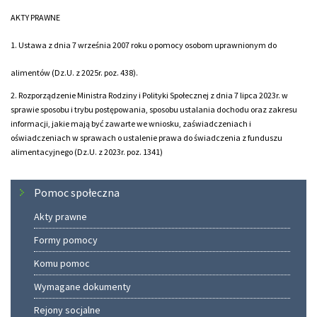
AKTY PRAWNE
1. Ustawa z dnia 7 września 2007 roku o pomocy osobom uprawnionym do
alimentów (Dz.U. z 2025r. poz. 438).
2. Rozporządzenie Ministra Rodziny i Polityki Społecznej z dnia 7 lipca 2023r. w
sprawie sposobu i trybu postępowania, sposobu ustalania dochodu oraz zakresu
informacji, jakie mają być zawarte we wniosku, zaświadczeniach i
oświadczeniach w sprawach o ustalenie prawa do świadczenia z funduszu
alimentacyjnego (Dz.U. z 2023r. poz. 1341)
Menu
Pomoc społeczna
Akty prawne
Formy pomocy
Komu pomoc
Wymagane dokumenty
Rejony socjalne