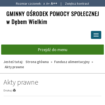
A++
Rozmiar czcionek:
A+
|
Zwiększ kontrast
A
Przejdź
Przejdź
do
do
głównej
wyszukiwarki
treści
Przeł
nawig
Przejdź do menu
Jesteś tutaj:
Strona główna
»
Fundusz alimentacyjny
»
Akty prawne
Akty prawne
Drukuj