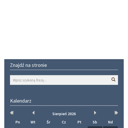
Znajdź na stronie
Wyszuk
Kalendarz
Rok
Miesiąc
Miesiąc
Rok
Sierpień
2026
wcześniej
wcześniej
później
później
Pn
Wt
Śr
Cz
Pt
Sb
Nd