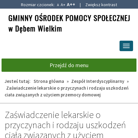
A++
Rozmiar czcionek:
A+
|
Zwiększ kontrast
A
Przejdź
Przejdź
do
do
głównej
wyszukiwarki
treści
Przeł
nawig
Przejdź do menu
Jesteś tutaj:
Strona główna
»
Zespół Interdyscyplinarny
»
Zaświadczenie lekarskie o przyczynach i rodzaju uszkodzeń
ciała związanych z użyciem przemocy domowej
Zaświadczenie lekarskie o
przyczynach i rodzaju uszkodzeń
ciała związanych z użyciem