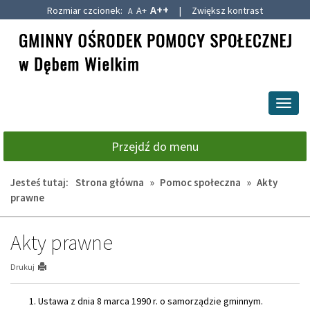
A++
Rozmiar czcionek:
A+
|
Zwiększ kontrast
A
Przejdź
Przejdź
do
do
głównej
wyszukiwarki
treści
Przeł
nawig
Przejdź do menu
Jesteś tutaj:
Strona główna
»
Pomoc społeczna
»
Akty
prawne
Akty prawne
Drukuj
Ustawa z dnia 8 marca 1990 r. o samorządzie gminnym.