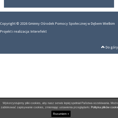
Copyright © 2026 Gminny Ośrodek Pomocy Społecznej w Dębem Wielkim
Projekt i realizacja:
Interefekt
Do góry
Wykorzystujemy pliki cookies, aby nasz serwis lepiej spełniał Państwa oczekiwania. Możn
zablokować zapisywanie cookies, zmieniając ustawienia przeglądarki.
Polityka plików cooki
Rozumiem ×