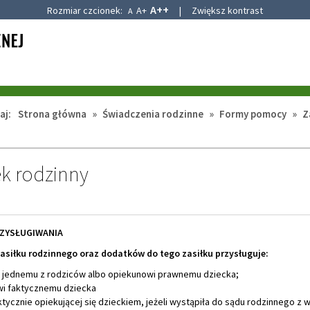
A++
Rozmiar czcionek:
A+
|
Zwiększ kontrast
A
aj:
Strona główna
»
Świadczenia rodzinne
»
Formy pomocy
»
Z
ek rodzinny
ZYSŁUGIWANIA
asiłku rodzinnego oraz dodatków do tego zasiłku przysługuje:
, jednemu z rodziców albo opiekunowi prawnemu dziecka;
wi faktycznemu dziecka
ktycznie opiekującej się dzieckiem, jeżeli wystąpiła do sądu rodzinnego z 