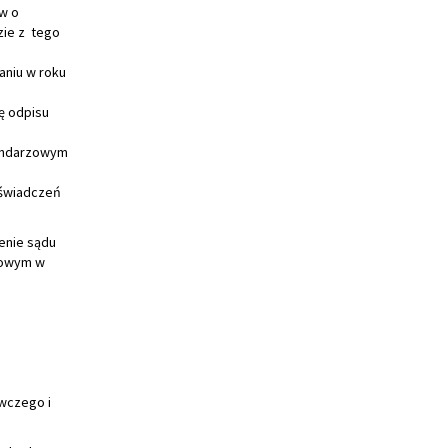
w o
ie z tego
aniu w roku
ę odpisu
lendarzowym
 świadczeń
enie sądu
dowym w
wczego i