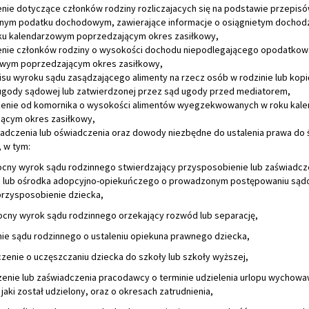
enie dotyczące członków rodziny rozliczajacych się na podstawie przepisó
nym podatku dochodowym, zawierające informacje o osiągnietym dochodz
oku kalendarzowym poprzedzającym okres zasiłkowy,
enie członków rodziny o wysokości dochodu niepodlegającego opodatkow
wym poprzedzającym okres zasiłkowy,
isu wyroku sądu zasądzającego alimenty na rzecz osób w rodzinie lub kopi
ugody sądowej lub zatwierdzonej przez sąd ugody przed mediatorem,
zenie od komornika o wysokości alimentów wyegzekwowanych w roku ka
ącym okres zasiłkowy,
wiadczenia lub oświadczenia oraz dowody niezbędne do ustalenia prawa do
 w tym:
cny wyrok sądu rodzinnego stwierdzający przysposobienie lub zaświadcz
 lub ośrodka adopcyjno-opiekuńczego o prowadzonym postępowaniu są
przysposobienie dziecka,
cny wyrok sądu rodzinnego orzekający rozwód lub separację,
nie sądu rodzinnego o ustaleniu opiekuna prawnego dziecka,
zenie o uczęszczaniu dziecka do szkoły lub szkoły wyższej,
zenie lub zaświadczenia pracodawcy o terminie udzielenia urlopu wychowa
 jaki został udzielony, oraz o okresach zatrudnienia,