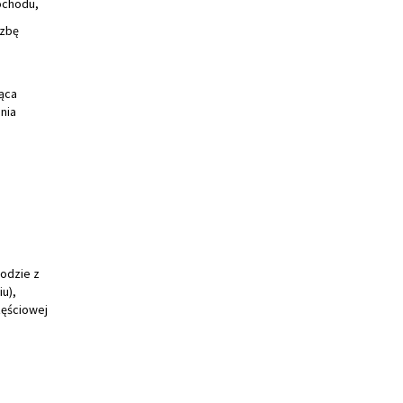
ochodu,
czbę
ąca
nia
odzie z
u),
zęściowej