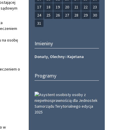
ostającej
17
18
19
20
21
22
23
em sądowym
24
25
26
27
28
29
30
za
31
rzeczeniem
iu na osobę
Imieniny
Donaty
,
Olechny
i
Kajetana
rzeczeniem o
Programy
bo w