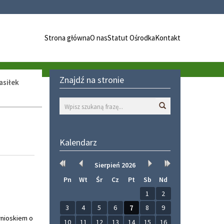
Strona główna
O nas
Statut Ośrodka
Kontakt
Znajdź na stronie
asiłek
Wyszukaj
Kalendarz
Rok
Miesiąc
Miesiąc
Rok
Sierpień
2026
wcześniej
wcześniej
później
później
Pn
Wt
Śr
Cz
Pt
Sb
Nd
1
2
3
4
5
6
7
8
9
wnioskiem o
10
11
12
13
14
15
16