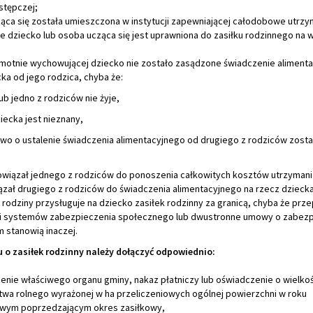
stępczej;
ząca się została umieszczona w instytucji zapewniającej całodobowe utrzy
ie dziecko lub osoba ucząca się jest uprawniona do zasiłku rodzinnego na 
amotnie wychowującej dziecko nie zostało zasądzone świadczenie alimenta
ka od jego rodzica, chyba że:
lub jedno z rodziców nie żyje,
ziecka jest nieznany,
wo o ustalenie świadczenia alimentacyjnego od drugiego z rodziców zosta
owiązał jednego z rodziców do ponoszenia całkowitych kosztów utrzymania
ązał drugiego z rodziców do świadczenia alimentacyjnego na rzecz dziecka
 rodziny przysługuje na dziecko zasiłek rodzinny za granicą, chyba że prze
i systemów zabezpieczenia społecznego lub dwustronne umowy o zabezp
 stanowią inaczej.
 o zasiłek rodzinny należy dołączyć odpowiednio:
enie właściwego organu gminy, nakaz płatniczy lub oświadczenie o wielkoś
wa rolnego wyrażonej w ha przeliczeniowych ogólnej powierzchni w roku
wym poprzedzającym okres zasiłkowy,