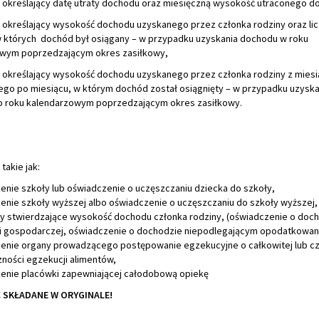
 określający datę utraty dochodu oraz miesięczną wysokość utraconego d
 określający wysokość dochodu uzyskanego przez członka rodziny oraz li
w których dochód był osiągany – w przypadku uzyskania dochodu w roku
wym poprzedzającym okres zasiłkowy,
 określający wysokość dochodu uzyskanego przez członka rodziny z miesi
ego po miesiącu, w którym dochód został osiągnięty – w przypadku uzyska
 roku kalendarzowym poprzedzającym okres zasiłkowy.
akie jak:
enie szkoły lub oświadczenie o uczęszczaniu dziecka do szkoły,
zenie szkoły wyższej albo oświadczenie o uczęszczaniu do szkoły wyższej,
y stwierdzające wysokość dochodu członka rodziny, (oświadczenie o doch
ci gospodarczej, oświadczenie o dochodzie niepodlegającym opodatkowani
zenie organy prowadzącego postępowanie egzekucyjne o całkowitej lub c
ności egzekucji alimentów,
zenie placówki zapewniającej całodobową opiekę
 SKŁADANE W ORYGINALE!