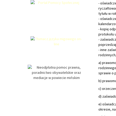
- oświadcz
ryczałtowa
tytułu w r
- oświadcz
kalendarzo
- kopię odp
protokołu 
- zaświadc
poprzedzaj
- inne zaś
rodzinnych,
a) prawomo
rodzinnego
sprawie o 
b) prawomo
c) orzecze
d) zaświadc
e) oświadc
okresie, na