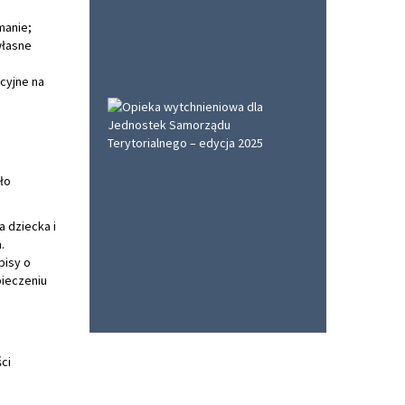
manie;
własne
cyjne na
ło
 dziecka i
.
pisy o
ieczeniu
ci