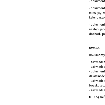
- dokument
- dokument
miesięcy, 
kalendarzo
- dokument
następując
dochodu po
UWAGA!!!
Dokumenty t
- zaświadcz
- zaświadc
- dokument
działalnoś
- zaświadc
bezskutecz
- zaświadc
MUSZĄ BYĆ