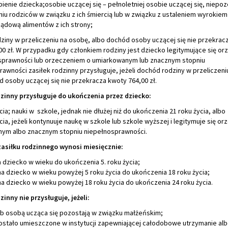
enie dziecka;osobie uczącej się – pełnoletniej osobie uczącej się, niepoz
niu rodziców w związku z ich śmiercią lub w związku z ustaleniem wyroki
sądową alimentów z ich strony;
ziny w przeliczeniu na osobę, albo dochód osoby uczącej się nie przekrac
00 zł. W przypadku gdy członkiem rodziny jest dziecko legitymujące się o
sprawności lub orzeczeniem o umiarkowanym lub znacznym stopniu
awności zasiłek rodzinny przysługuje, jeżeli dochód rodziny w przeliczen
 osoby uczącej się nie przekracza kwoty 764,00 zł.
dzinny przysługuje do ukończenia przez dziecko:
ycia; nauki w szkole, jednak nie dłużej niż do ukończenia 21 roku życia, albo
ycia, jeżeli kontynuuje naukę w szkole lub szkole wyższej i legitymuje się o
ym albo znacznym stopniu niepełnosprawności.
asiłku rodzinnego wynosi miesięcznie:
na dziecko w wieku do ukończenia 5. roku życia;
 na dziecko w wieku powyżej 5 roku życia do ukończenia 18 roku życia;
 na dziecko w wieku powyżej 18 roku życia do ukończenia 24 roku życia.
zinny nie przysługuje, jeżeli:
lub osobą ucząca się pozostają w związku małżeńskim;
zostało umieszczone w instytucji zapewniającej całodobowe utrzymanie al