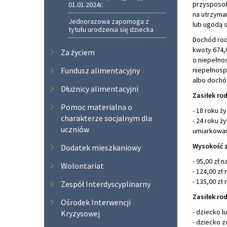
przysposobi
01.01.2024r.
na utrzyma
Jednorazowa zapomoga z
lub ugodą 
tytułu urodzenia się dziecka
Dochód rod
kwoty 674,
Za życiem
o niepełno
Fundusz alimentacyjny
niepełnospr
albo dochód
Dłużnicy alimentacyjni
Zasiłek ro
Pomoc materialna o
- 18 roku ż
charakterze socjalnym dla
- 24 roku ż
uczniów
umiarkowan
Wysokość z
Dodatek mieszkaniowy
- 95,00 zł 
Wolontariat
- 124,00 zł
- 135,00 zł
Zespół Interdyscyplinarny
Zasiłek rod
Ośrodek Interwencji
- dziecko 
Kryzysowej
- dziecko 