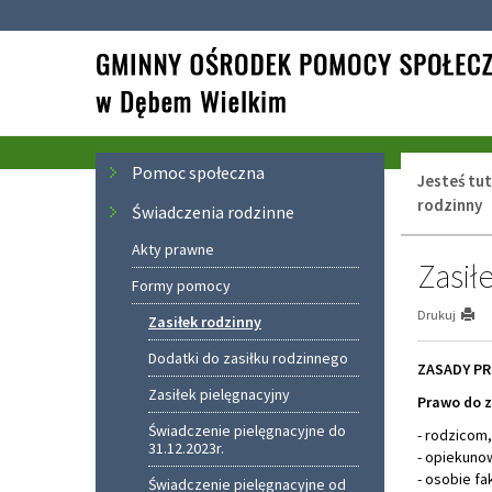
Przejdź
Przejdź
do
do
głównej
wyszukiwarki
treści
Menu
Pomoc społeczna
Jesteś tut
rodzinny
Świadczenia rodzinne
Akty prawne
Zasił
Formy pomocy
Drukuj
Zasiłek rodzinny
Dodatki do zasiłku rodzinnego
ZASADY PR
Zasiłek pielęgnacyjny
Prawo do z
Świadczenie pielęgnacyjne do
- rodzicom
31.12.2023r.
- opiekuno
- osobie fa
Świadczenie pielęgnacyjne od