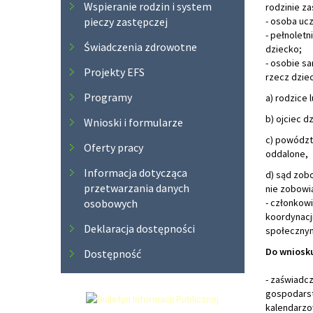
Wspieranie rodzin i system
rodzinie za
pieczy zastępczej
- osoba uc
- pełnoletn
Świadczenia zdrowotne
dziecko;
- osobie s
Projekty EFS
rzecz dziec
Programy
a) rodzice 
b) ojciec d
Wnioski i formularze
c) powództ
Oferty pracy
oddalone,
Informacja dotycząca
d) sąd zob
przetwarzania danych
nie zobowi
osobowych
- członkowi
koordynacj
Deklaracja dostępności
społecznym
Do wniosku
Dostępność
- zaświadcz
gospodarst
kalendarzo