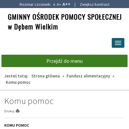
A++
Rozmiar czcionek:
A+
|
Zwiększ kontrast
A
Przejdź
Przejdź
do
do
głównej
wyszukiwarki
treści
Przeł
nawig
Przejdź do menu
Jesteś tutaj:
Strona główna
»
Fundusz alimentacyjny
»
Komu pomoc
Komu pomoc
Drukuj
KOMU POMOC