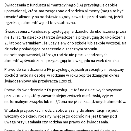
Świadczenia z funduszu alimentacyjnego (FA) przysługują osobie
uprawnionej, która ma zasądzone od rodzica alimenty (mogą to być
również alimenty na podstawie ugody zawartej przed sądem), jeżeli
egzekucja alimentów jest bezskuteczna.
Świadczenia z Funduszu przysługują na dziecko do ukończenia przez
nie 18 lat. Na dziecko starsze świadczenia przysługują do ukończenia
25 lat pod warunkiem, że uczy się w ono szkole lub szkole wyższej. Na
dziecko posiadające orzeczenie o znacznym stopniu
niepełnosprawności, którego rodzic nie płaci zasądzonych
alimentów, świadczenia przysługują bez względu na wiek dziecka.
Prawo do świadczenia z FA przysługuje, jeżeli przeciętny miesięczny
dochód netto na osobę w rodzinie w roku poprzedzającym okres
świadczeniowy nie przekracza 1209 zł.
Prawo do świadczenia z FA przysługuje też na dzieci wychowywane
przez rodzica, który zawarł kolejny związek małżeński, żyje w
nieformalnym związku lub mąż/żona nie płaci zasądzonych alimentów.
W takich przypadkach rodzic zobowiązany do alimentacji nie jest
wliczany do składu rodziny, więc jego dochód nie jest brany pod
uwagę przy ustalaniu czy rodzina ma prawo do świadczenia.
Prawo do świadczenia z funduszu alimentacyjnego ustala się, na