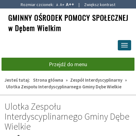
A++
Rozmiar czcionek:
A+
|
Zwiększ kontrast
A
Przejdź
Przejdź
do
do
głównej
wyszukiwarki
treści
Przeł
nawig
Przejdź do menu
Jesteś tutaj:
Strona główna
»
Zespół Interdyscyplinarny
»
Ulotka Zespołu Interdyscyplinarnego Gminy Dębe Wielkie
Ulotka Zespołu
Interdyscyplinarnego Gminy Dębe
Wielkie