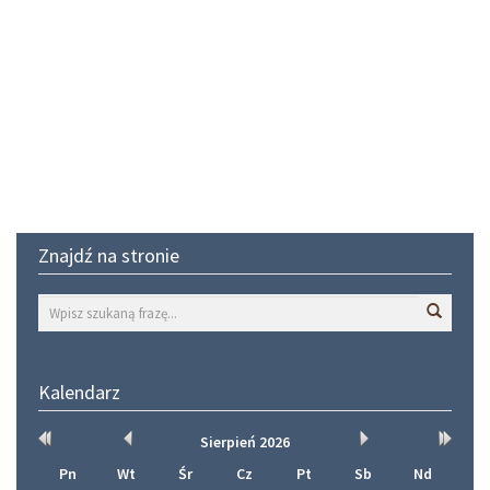
Znajdź na stronie
Wyszuk
Kalendarz
Rok
Miesiąc
Miesiąc
Rok
Sierpień
2026
wcześniej
wcześniej
później
później
Pn
Wt
Śr
Cz
Pt
Sb
Nd