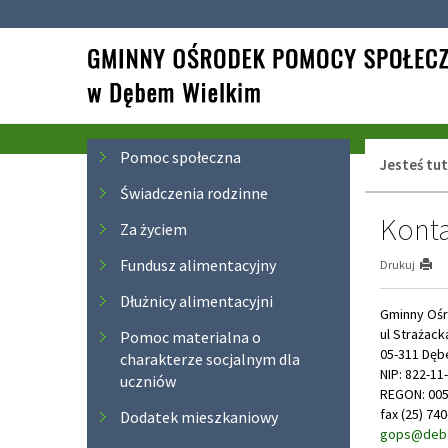
Przejdź
Przejdź
do
do
głównej
wyszukiwarki
treści
Menu
Pomoc społeczna
Jesteś tut
Świadczenia rodzinne
Konta
Za życiem
Fundusz alimentacyjny
Drukuj
Dłużnicy alimentacyjni
Gminny Oś
ul Strażack
Pomoc materialna o
05-311 Dęb
charakterze socjalnym dla
NIP: 822-11
uczniów
REGON: 00
fax (25) 74
Dodatek mieszkaniowy
gops@debe