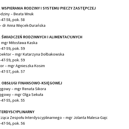
. WSPIERANIA RODZINY I SYSTEMU PIECZY ZASTĘPCZEJ
odziny – Beata Wnuk
6-47-58, pok. 58
– dr Anna Więcek-Durańska
. ŚWIADCZEŃ RODZINNYCH I ALIMENTACYJNYCH
– mgr Miłosława Kaska
6-47-59, pok. 59
spektor – mgr Katarzyna Dołbakowska
6-47-59, pok. 59
or – mgr Agnieszka Kosim
6-47-57, pok. 57
. OBSŁUGI FINANSOWO-KSIĘGOWEJ
ęgowy – mgr Renata Sikora
ięgowy – mgr Olga Sekuła
6-47-55, pok. 55
TERDYSCYPLINARNY
ząca Zespołu Interdyscyplinarnego – mgr Jolanta Malesa-Gajc
6-47-56, pok. 56