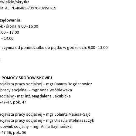
Wielkie/skrytka
ia: AE:PL-40485-73976-IUWVH-19
rzędowania:
k - środa 8:00 - 16:00
00 – 18:00
 – 14:00
S
czynna od poniedziałku do piątku w godzinach: 9:00 - 13:00
K
S. POMOCY ŚRODOWISKOWEJ
cjalista pracy socjalnej – mgr Danuta Bogdanowicz
 pracy socjalnej – mgr Anna Wróblewska
ocjalny - mgr inż. Magdalena Jakubicka
6-47-47, pok. 47
cjalista pracy socjalnej – mgr Jolanta Malesa-Gajc
cjalista pracy socjalnej – mgr Urszula Stelmaszczyk
acownik socjalny – mgr Anna Szymańska
6-47-56, pok. 56