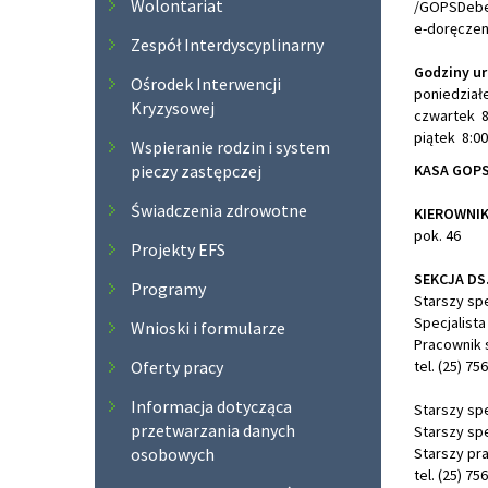
Wolontariat
/GOPSDebe
e-doręczen
Zespół Interdyscyplinarny
Godziny u
Ośrodek Interwencji
poniedziałe
Kryzysowej
czwartek 8:
piątek 8:00
Wspieranie rodzin i system
pieczy zastępczej
KASA GOP
Świadczenia zdrowotne
KIEROWNI
pok. 46
Projekty EFS
SEKCJA D
Programy
Starszy spe
Specjalista
Wnioski i formularze
Pracownik s
Oferty pracy
tel. (25) 75
Informacja dotycząca
Starszy spe
przetwarzania danych
Starszy spe
osobowych
Starszy pr
tel. (25) 75