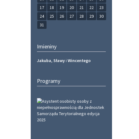
17
18
19
20
21
22
23
24
25
26
27
28
29
30
31
Imieniny
Jakuba
,
Sławy
i
Wincentego
Programy