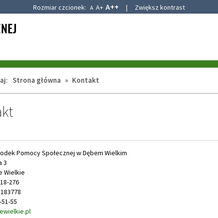
A++
Rozmiar czcionek:
A+
|
Zwiększ kontrast
A
aj:
Strona główna
»
Kontakt
kt
rodek Pomocy Społecznej w Dębem Wielkim
a 3
e Wielkie
-18-276
5183778
0-51-55
wielkie.pl