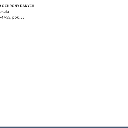
R OCHRONY DANYCH
ekuła
6-47-55, pok. 55