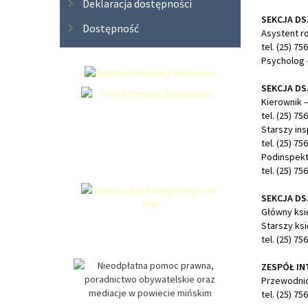
Deklaracja dostępności
SEKCJA DS
Dostępność
Asystent r
tel. (25) 75
Psycholog 
SEKCJA DS
Kierownik 
tel. (25) 75
Starszy in
tel. (25) 75
Podinspekt
tel. (25) 75
SEKCJA DS
Główny ksi
Starszy ks
tel. (25) 75
ZESPÓŁ IN
Przewodnic
tel. (25) 75