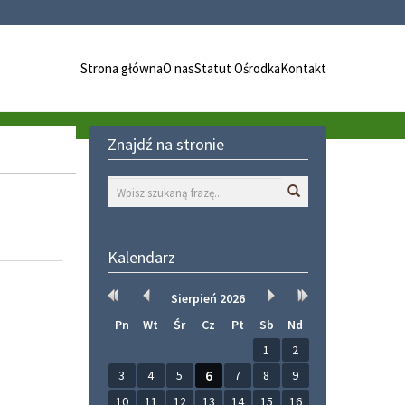
Strona główna
O nas
Statut Ośrodka
Kontakt
Znajdź na stronie
Wyszukaj
Kalendarz
Rok
Miesiąc
Miesiąc
Rok
Sierpień
2026
wcześniej
wcześniej
później
później
Pn
Wt
Śr
Cz
Pt
Sb
Nd
1
2
3
4
5
6
7
8
9
10
11
12
13
14
15
16