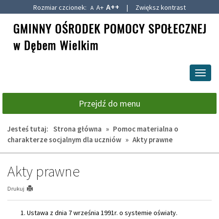
A++
Rozmiar czcionek:
A+
|
Zwiększ kontrast
A
Przejdź
Przejdź
do
do
głównej
wyszukiwarki
treści
Przeł
nawig
Przejdź do menu
Jesteś tutaj:
Strona główna
»
Pomoc materialna o
charakterze socjalnym dla uczniów
»
Akty prawne
Akty prawne
Drukuj
Ustawa z dnia 7 września 1991r. o systemie oświaty.