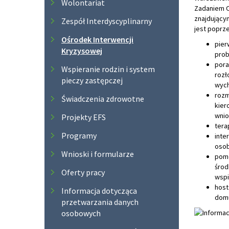
Wolontariat
Zadaniem O
znajdującym
Zespół Interdyscyplinarny
jest poprz
Ośrodek Interwencji
pier
Kryzysowej
prob
pora
Wspieranie rodzin i system
rozł
pieczy zastępczej
wych
rozm
Świadczenia zdrowotne
kier
wnio
Projekty EFS
tera
Programy
inte
osob
Wnioski i formularze
pomo
środ
Oferty pracy
wspi
host
Informacja dotycząca
domu
przetwarzania danych
osobowych