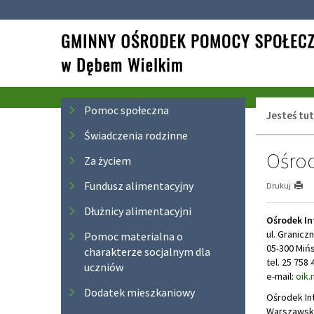
Przejdź
Przejdź
do
do
głównej
wyszukiwarki
treści
Menu
Pomoc społeczna
Jesteś tut
Świadczenia rodzinne
Ośrod
Za życiem
Fundusz alimentacyjny
Drukuj
Dłużnicy alimentacyjni
Ośrodek In
ul. Granicz
Pomoc materialna o
05-300 Miń
charakterze socjalnym dla
tel. 25 758 
uczniów
e-mail:
oik.
Dodatek mieszkaniowy
Ośrodek In
Warszawsko