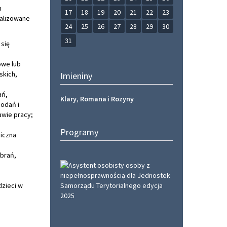
m
17
18
19
20
21
22
23
ealizowane
24
25
26
27
28
29
30
31
 się
owe lub
skich,
Imieniny
ań,
Klary
,
Romana
i
Rozyny
odań i
awie pracy;
Programy
iczna
brań,
dzieci w