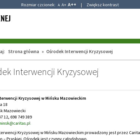
A++
Rozmiar czcionek:
A+
|
Zwiększ kontrast
A
aj:
Strona główna
»
Ośrodek Interwencji Kryzysowej
ek Interwencji Kryzysowej
terwencji Kryzysowej w Mińsku Mazowieckim
na 18
sk Mazowiecki
47 12, 698 749 389
minsk@caritas.pl
terwencji Kryzysowej w Mińsku Mazowieckim prowadzony jest przez Caritas
 – Praskiej. Ośrodek jest czynny całodobowo.