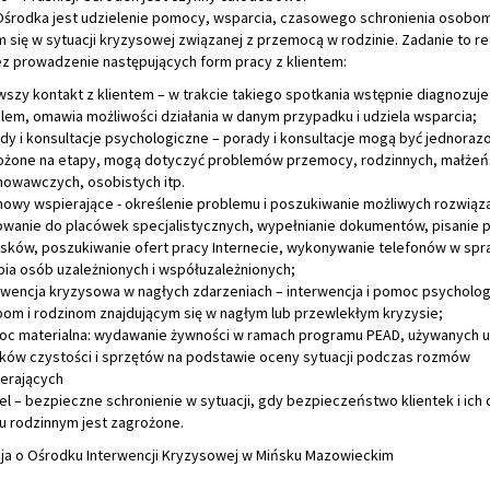
środka jest udzielenie pomocy, wsparcia, czasowego schronienia osobo
 się w sytuacji kryzysowej związanej z przemocą w rodzinie. Zadanie to r
ez prowadzenie następujących form pracy z klientem:
wszy kontakt z klientem – w trakcie takiego spotkania wstępnie diagnozuje
lem, omawia możliwości działania w danym przypadku i udziela wsparcia;
dy i konsultacje psychologiczne – porady i konsultacje mogą być jednoraz
ożone na etapy, mogą dotyczyć problemów przemocy, rodzinnych, małżeń
owawczych, osobistych itp.
owy wspierające - określenie problemu i poszukiwanie możliwych rozwiąz
owanie do placówek specjalistycznych, wypełnianie dokumentów, pisanie p
sków, poszukiwanie ofert pracy Internecie, wykonywanie telefonów w spr
pia osób uzależnionych i współuzależnionych;
rwencja kryzysowa w nagłych zdarzeniach – interwencja i pomoc psycholog
om i rodzinom znajdującym się w nagłym lub przewlekłym kryzysie;
c materialna: wydawanie żywności w ramach programu PEAD, używanych u
ków czystości i sprzętów na podstawie oceny sytuacji podczas rozmów
erających
el – bezpieczne schronienie w sytuacji, gdy bezpieczeństwo klientek i ich 
 rodzinnym jest zagrożone.