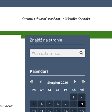
Strona główna
O nas
Statut Ośrodka
Kontakt
Znajdź na stronie
Wyszukaj
Kalendarz
Rok
Miesiąc
Miesiąc
Rok
Sierpień
2026
wcześniej
wcześniej
później
później
Pn
Wt
Śr
Cz
Pt
Sb
Nd
1
2
3
4
5
6
7
8
9
 Diecezji
10
11
12
13
14
15
16