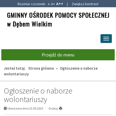
A++
Rozmiar czcionek:
A+
|
Zwiększ kontrast
A
Przejdź
Przejdź
do
do
głównej
wyszukiwarki
treści
Przeł
nawig
Przejdź do menu
Jesteś tutaj:
Strona główna
»
Ogłoszenie o naborze
wolontariuszy
Ogłoszenie o naborze
wolontariuszy
Utworzono dnia 23.05.2023
Drukuj