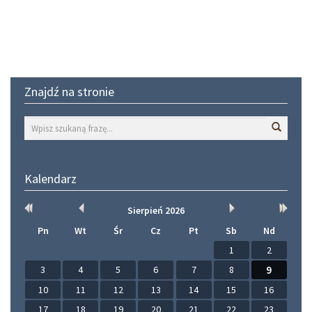
Znajdź na stronie
Wyszuk
Kalendarz
Rok
Miesiąc
Miesiąc
Rok
Sierpień
2026
wcześniej
wcześniej
później
później
Pn
Wt
Śr
Cz
Pt
Sb
Nd
1
2
3
4
5
6
7
8
9
10
11
12
13
14
15
16
17
18
19
20
21
22
23