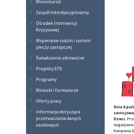
Wolontariat
Zespół Interdyscyplinarny
Ośrodek Interwencji
Kryzysowej
Wspieranie rodzin i system
pieczy zastępczej
Świadczenia zdrowotne
Projekty EFS
Programy
Wnioski i formularze
Oferty pracy
Dnia 6 paź
Informacja dotycząca
zainicjowa
przetwarzania danych
Dzieci.
Prz
osobowych
negatywne 
Kampania D