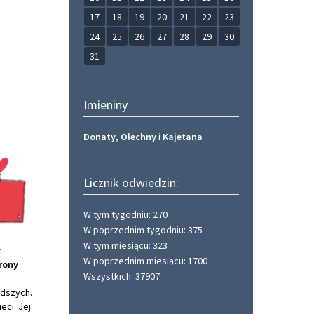
17
18
19
20
21
22
23
24
25
26
27
28
29
30
31
Imieniny
Donaty
,
Olechny
i
Kajetana
Licznik odwiedzin:
W tym tygodniu: 270
W poprzednim tygodniu: 375
W tym miesiącu: 323
y
W poprzednim miesiącu: 1700
rony
Wszystkich: 37907
i
odszych.
ci. Jej