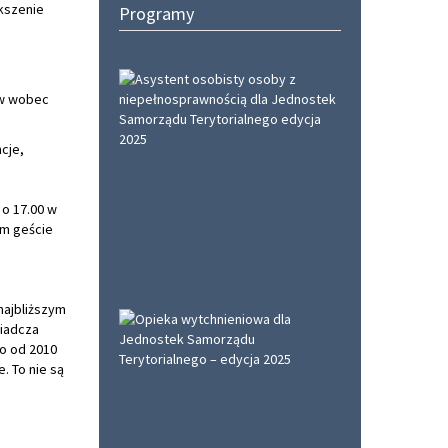
kszenie
Programy
iw wobec
cje,
 o 17.00 w
ym geście
najbliższym
wiadcza
o od 2010
. To nie są