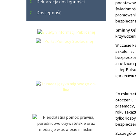
Deklaracja dostępności
podstawowy
świadomości
Dostępność
promowaniu
bezpieczneg
Gminny Oś
krzywdzenia
W czasie k
szkolenia, 
bezpieczeń
a rodzice i
całej Pols
sprzeciwu 
Co roku se
otoczeniu.
przemocy, 
roku zakazu
tylko liczb
bezpiecze
Szczegółow