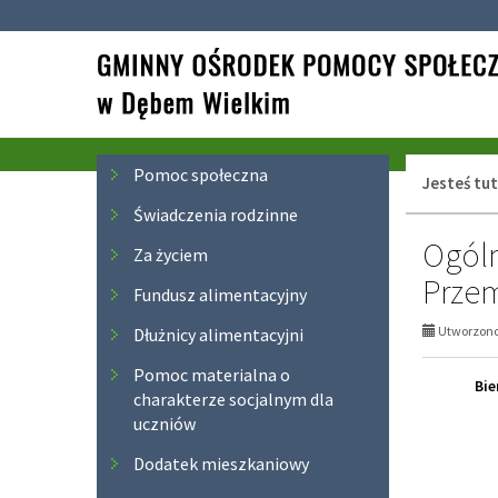
Przejdź
Przejdź
do
do
głównej
wyszukiwarki
treści
Menu
Pomoc społeczna
Jesteś tut
Świadczenia rodzinne
Ogóln
Za życiem
Prze
Fundusz alimentacyjny
Utworzono 
Dłużnicy alimentacyjni
Pomoc materialna o
Bie
charakterze socjalnym dla
uczniów
Dodatek mieszkaniowy