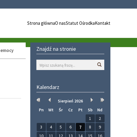
Strona główna
O nas
Statut Ośrodka
Kontakt
Znajdź na stronie
zemocy
Wyszukaj
Kalendarz
Rok
Miesiąc
Miesiąc
Rok
Sierpień
2026
wcześniej
wcześniej
później
później
Pn
Wt
Śr
Cz
Pt
Sb
Nd
1
2
3
4
5
6
7
8
9
10
11
12
13
14
15
16