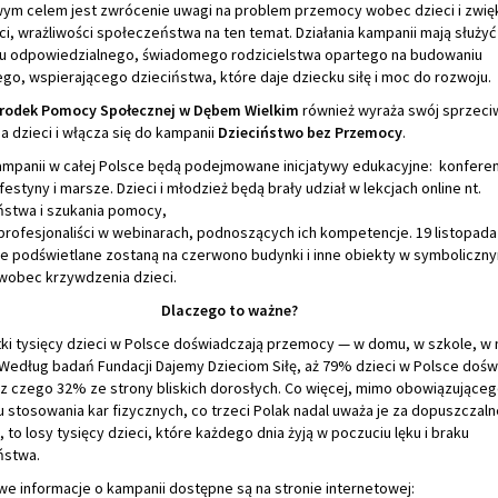
m celem jest zwrócenie uwagi na problem przemocy wobec dzieci i zwię
, wrażliwości społeczeństwa na ten temat. Działania kampanii mają służyć
 odpowiedzialnego, świadomego rodzicielstwa opartego na budowaniu
o, wspierającego dzieciństwa, które daje dziecku siłę i moc do rozwoju.
rodek Pomocy Społecznej w Dębem Wielkim
również wyraża swój sprzec
 dzieci i włącza się do kampanii
Dzieciństwo bez Przemocy
.
ampanii w całej Polsce będą podejmowane inicjatywy edukacyjne: konferen
festyny i marsze. Dzieci i młodzież będą brały udział w lekcjach online nt.
stwa i szukania pomocy,
 profesjonaliści w webinarach, podnoszących ich kompetencje. 19 listopada
ce podświetlane zostaną na czerwono budynki i inne obiekty w symboliczn
wobec krzywdzenia dzieci.
Dlaczego to ważne?
tki tysięcy dzieci w Polsce doświadczają przemocy — w domu, w szkole, w 
 Według badań Fundacji Dajemy Dzieciom Siłę, aż 79% dzieci w Polsce doś
z czego 32% ze strony bliskich dorosłych. Co więcej, mimo obowiązująceg
 stosowania kar fizycznych, co trzeci Polak nadal uważa je za dopuszczalne
y, to losy tysięcy dzieci, które każdego dnia żyją w poczuciu lęku i braku
ństwa.
e informacje o kampanii dostępne są na stronie internetowej: