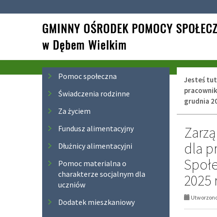
Przejdź
Przejdź
do
do
głównej
wyszukiwarki
treści
Menu
Pomoc społeczna
Jesteś tut
pracownik
Świadczenia rodzinne
grudnia 20
Za życiem
Zarzą
Fundusz alimentacyjny
dla 
Dłużnicy alimentacyjni
Społe
Pomoc materialna o
charakterze socjalnym dla
2025 r
uczniów
Utworzono 
Dodatek mieszkaniowy