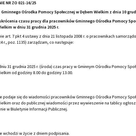
IE NR ZO 021-16/25
 Gminnego Ośrodka Pomocy Społecznej w Dębem Wielkim z dnia 10 grudn
skrócenia czasu pracy dla pracowników Gminnego Ośrodka Pomocy Spo
elkim w dniu 31 grudnia 2025 r.
e art. 7 pkt 4 ustawy z dnia 21 listopada 2008 r. o pracownikach samorzą
024 r., poz. 1135) zarządzam, co następuje:
dniu 31 grudnia 2025 r. (środa) czas pracy w Gminnym Ośrodku Pomocy Spo
elkim od godziny 8.00 do godziny 13.00.
e podaje się do wiadomości pracowników Gminnego Ośrodka Pomocy Spo
elkim oraz do publicznej wiadomości przez wywieszenie na tablicy ogłosz
ie w Biuletynie Informacji Publicznej.
e wchodzi w życie z dniem podpisania.