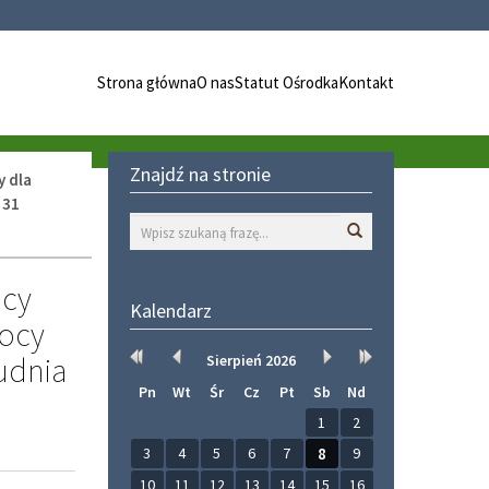
Strona główna
O nas
Statut Ośrodka
Kontakt
Znajdź na stronie
y dla
 31
Wyszukaj
acy
Kalendarz
ocy
udnia
Rok
Miesiąc
Miesiąc
Rok
Sierpień
2026
wcześniej
wcześniej
później
później
Pn
Wt
Śr
Cz
Pt
Sb
Nd
1
2
3
4
5
6
7
8
9
10
11
12
13
14
15
16