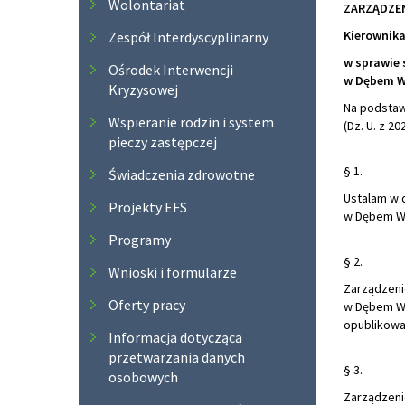
Wolontariat
ZARZĄDZEN
Kierownika
Zespół Interdyscyplinarny
w sprawie 
Ośrodek Interwencji
w Dębem Wi
Kryzysowej
Na podstawi
Wspieranie rodzin i system
(Dz. U. z 2
pieczy zastępczej
§ 1.
Świadczenia zdrowotne
Ustalam w 
Projekty EFS
w Dębem Wi
Programy
§ 2.
Wnioski i formularze
Zarządzeni
Oferty pracy
w Dębem Wi
opublikowan
Informacja dotycząca
przetwarzania danych
§ 3.
osobowych
Zarządzeni