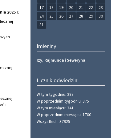
17
18
19
20
21
22
23
ia 2025 r.
24
25
26
27
28
29
30
łecznej
31
dowych
Imieniny
Izy
,
Rajmunda
i
Seweryna
łecznej
Licznik odwiedzin:
W tym tygodniu: 288
łecznej
W poprzednim tygodniu: 375
eń i
W tym miesiącu: 341
W poprzednim miesiącu: 1700
Wszystkich: 37925